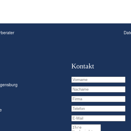
rberater
Dat
Kontakt
Vorname
egensburg
Nachame
Firma
Telefon
e
E-Mail
Ihre Nachricht