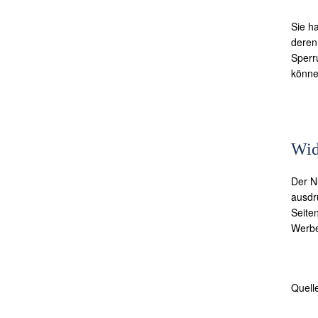
Sie h
deren
Sperr
könne
Wid
Der N
ausdr
Seite
Werbe
Quell