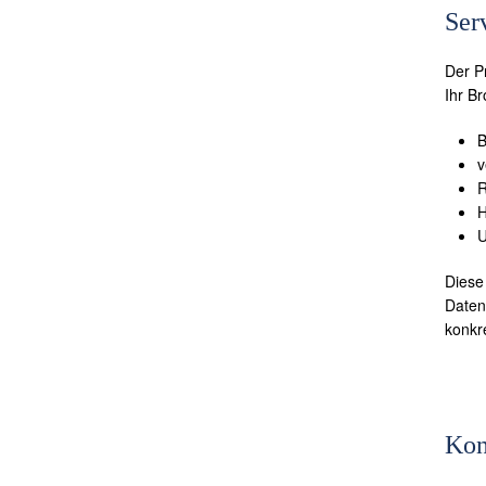
Ser
Der P
Ihr Br
B
v
R
H
U
Diese
Daten
konkr
Kon