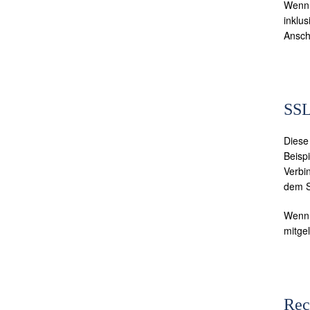
Wenn 
inklu
Ansch
SSL
Diese
Beisp
Verbi
dem S
Wenn d
mitge
Rec