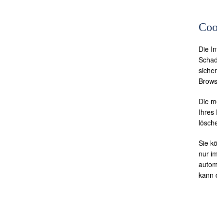
Coo
Die I
Schad
siche
Brows
Die m
Ihres
lösch
Sie k
nur i
autom
kann 